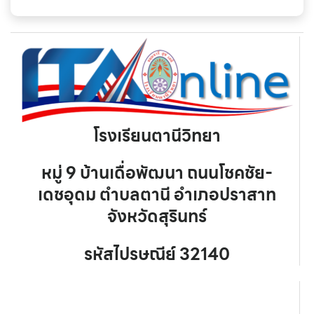
โรงเรียนตานีวิทยา
หมู่ 9 บ้านเดื่อพัฒนา ถนนโชคชัย-
เดชอุดม ตำบลตานี อำเภอปราสาท
จังหวัดสุรินทร์
รหัสไปรษณีย์ 32140